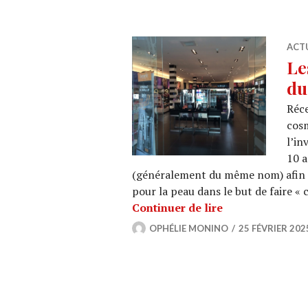
ACT
Le
du
Réce
cosm
l’in
10 a
(généralement du même nom) afin d
pour la peau dans le but de faire «
Les Sephora Kid
Continuer de lire
OPHÉLIE MONINO
25 FÉVRIER 202