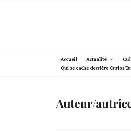
Accéder
au
contenu
principal
Accueil
Actualité
Cul
Qui se cache derrière Curios’Iu
Auteur/autrice