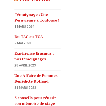
r
c
h
Témoignage : Une
e
Péruvienne à Toulouse !
r
1 MARS 2024
:
Du TAC au TCA
9 MAI 2023
Expérience Erasmus :
nos témoignages
28 AVRIL 2023
Une Affaire de Femmes -
énement cinéma à ne pas manquer !
Bénédicte Rolland
31 MARS 2023
3 conseils pour réussir
son mémoire de stage