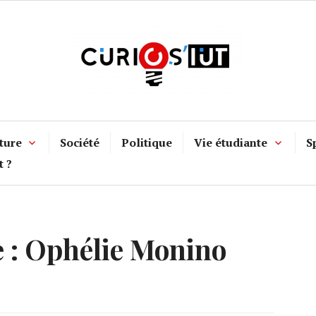
ture
Société
Politique
Vie étudiante
S
t ?
 :
Ophélie Monino