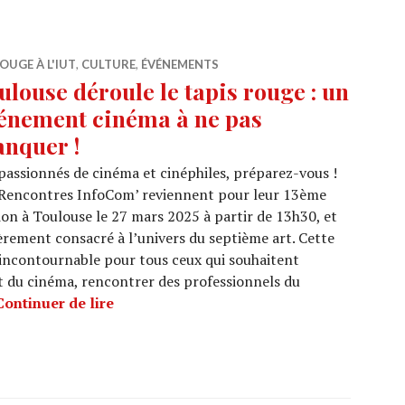
OUGE À L'IUT
,
CULTURE
,
ÉVÉNEMENTS
ulouse déroule le tapis rouge : un
énement cinéma à ne pas
nquer !
passionnés de cinéma et cinéphiles, préparez-vous !
 Rencontres InfoCom’ reviennent pour leur 13ème
ion à Toulouse le 27 mars 2025 à partir de 13h30, et
èrement consacré à l’univers du septième art. Cette
ncontournable pour tous ceux qui souhaitent
t du cinéma, rencontrer des professionnels du
Toulouse déroule le tapis rouge : un év
Continuer de lire