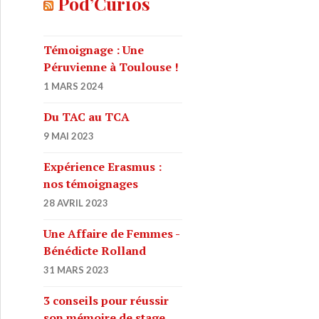
Pod’Curios
r
c
h
Témoignage : Une
e
Péruvienne à Toulouse !
r
1 MARS 2024
:
Du TAC au TCA
9 MAI 2023
Expérience Erasmus :
nos témoignages
28 AVRIL 2023
Une Affaire de Femmes -
Bénédicte Rolland
31 MARS 2023
3 conseils pour réussir
son mémoire de stage