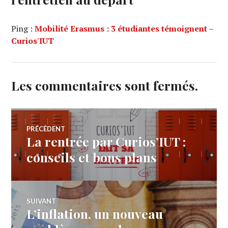
Ping :
Mobilité Erasmus : 3 étudiantes témoignent –
Curios'IUT
Les commentaires sont fermés.
Navigation
PRÉCÉDENT
La rentrée par Curios’IUT :
Article
de
précédent :
conseils et bons plans
l’article
SUIVANT
L’inflation, un nouveau
Article
Suivant: